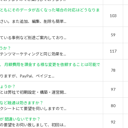
ともにそのデータが古くなった場合の対応はどうなりま
103
い。また追加、編集、削除も簡単...
59
いる事例など別途ご案内しており...
うか？
117
ンツマーケティングと同じ効果を...
、 月額費用を課金する様な変更を依頼することは可能で
78
が、PayPal、ペイジェ...
ょうか？
97
は弊社で初期設定・構築・運営開...
など融通は効きますか？
80
シートにて要望を伺いしますので...
が 間違いないですか？
92
要望をお伺い致しまして、初回は...