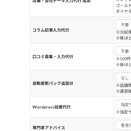
店舗・会社データ入力代行 追加
ゴールド
ダイヤモ
コラム記事入力代行
※30記
※後ほ
口コミ募集・入力代行
※100
※後ほ
自動更新パック追加分
※店舗
※運営
Wordpress設置代行
※指定
専門家アドバイス